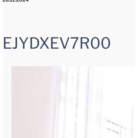
EJYDXEV7R00