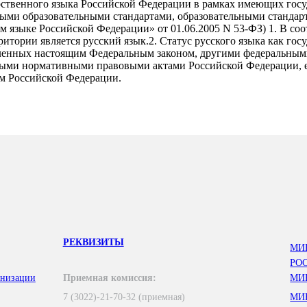
дарственного языка Российской Федерации в рамках имеющих го
ыми образовательными стандартами, образовательными стандарта
 языке Российской Федерации» от 01.06.2005 N 53-ФЗ) 1. В со
итории является русский язык.2. Статус русского языка как го
деленных настоящим Федеральным законом, другими федеральным
ными нормативными правовыми актами Российской Федерации, ег
м Российской Федерации.
РЕКВИЗИТЫ
МИ
РО
анизации
Приемная комиссия:
МИ
7 (3022)-21-70-32 (приемная)
МИ