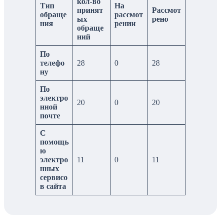
кол-во
Тип
На
принят
Рассмот
обраще
рассмот
ых
рено
ния
рении
обраще
ний
По
телефо
28
0
28
ну
По
электро
20
0
20
нной
почте
С
помощь
ю
электро
11
0
11
нных
сервисо
в сайта